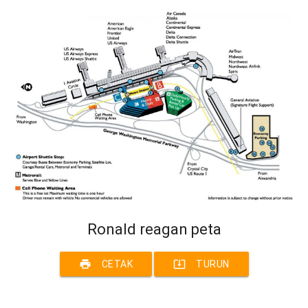
Ronald reagan peta
print
system_update_alt
CETAK
TURUN